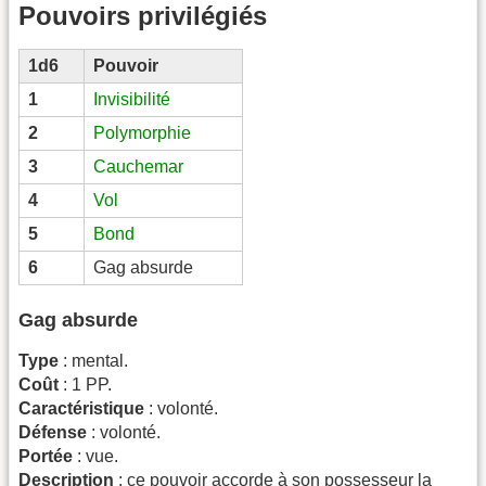
Pouvoirs privilégiés
1d6
Pouvoir
1
Invisibilité
2
Polymorphie
3
Cauchemar
4
Vol
5
Bond
6
Gag absurde
Gag absurde
Type
: mental.
Coût
: 1 PP.
Caractéristique
: volonté.
Défense
: volonté.
Portée
: vue.
Description
: ce pouvoir accorde à son possesseur la