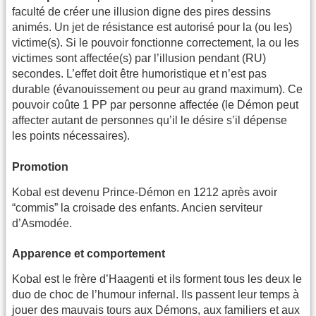
faculté de créer une illusion digne des pires dessins
animés. Un jet de résis­tance est autorisé pour la (ou les)
victime(s). Si le pouvoir fonc­tionne correctement, la ou les
victimes sont affectée(s) par l’illusion pendant (RU)
secondes. L’effet doit être humo­ristique et n’est pas
durable (évanouissement ou peur au grand maximum). Ce
pouvoir coûte 1 PP par personne affectée (le Démon peut
affecter autant de personnes qu’il le désire s’il dépense
les points néces­saires).
Promotion
Kobal est devenu Prince-Démon en 1212 après avoir
“commis” la croisade des enfants. Ancien servi­teur
d’Asmodée.
Apparence et comportement
Kobal est le frère d’Haagenti et ils forment tous les deux le
duo de choc de l’humour infernal. Ils pas­sent leur temps à
jouer des mauvais tours aux Démons, aux fami­liers et aux